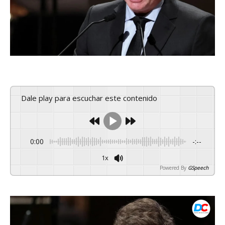
Dale play para escuchar este contenido
0:00
-:--
1x
Powered By
GSpeech