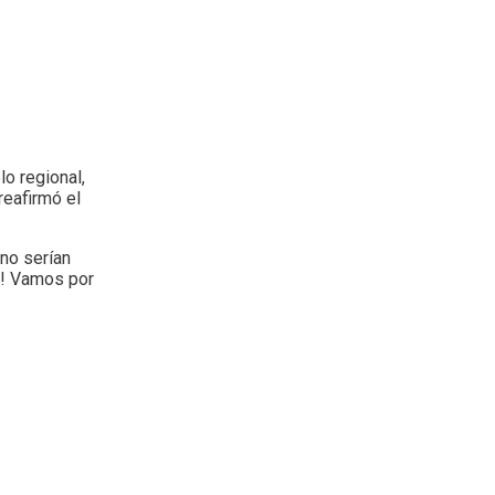
o regional,
reafirmó el
 no serían
o! Vamos por