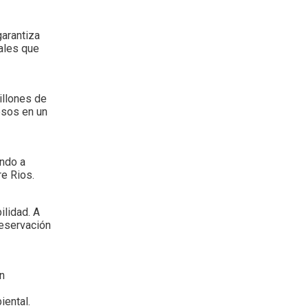
garantiza
ales que
illones de
esos en un
ando a
re Rios.
ilidad. A
reservación
n
iental.