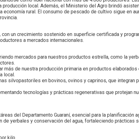
la producción local. Además, el Ministerio del Agro brindó asiste
 la economía rural. El consumo de pescado de cultivo sigue en a
rovincia.
 con un crecimiento sostenido en superficie certificada y progr
productores a mercados internacionales.
iendo mercados para nuestros productos estrella, como la yerba,
ctores.
mar más de nuestra producción primaria en productos elaborados 
 local.
as silvopastoriles en bovinos, ovinos y caprinos, que integran 
lementando tecnologías y prácticas regenerativas que protejan n
áreas del Departamento Guaraní, esencial para la planificación ag
n de yerbales y conservación del agua, fortaleciendo prácticas s
or kilo.