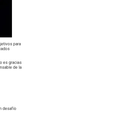
jetivos para
rcados
to es gracias
nsable de la
n desafío