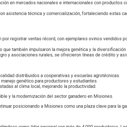
pación en mercados nacionales e internacionales con productos 
on asistencia técnica y comercialización, fortaleciendo estas c
 por registrar ventas récord, con ejemplares ovinos vendidos p
o que también impulsaron la mejora genética y la diversificación
gro y asociaciones rurales, se ofrecieron líneas de crédito y asi
 calidad distribuidos a cooperativas y escuelas agrotécnicas.
 y manejo genético para productores y estudiantes.
tadas al clima local, mejorando la productividad.
ible y la modernización del sector ganadero en Misiones.
ntinuar posicionando a Misiones como una plaza clave para la g
olidándose como líder nacional con más de 4.000 productores. Las