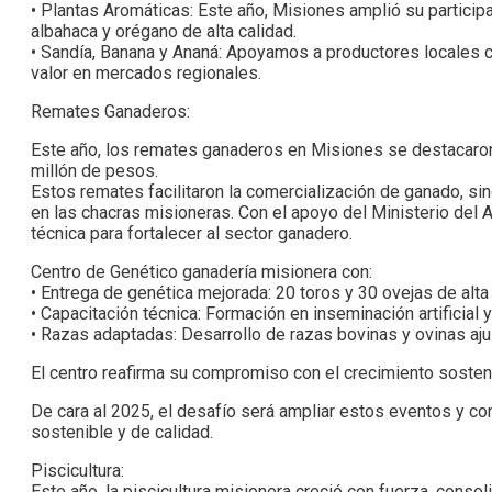
• Plantas Aromáticas: Este año, Misiones amplió su partici
albahaca y orégano de alta calidad.
• Sandía, Banana y Ananá: Apoyamos a productores locales c
valor en mercados regionales.
Remates Ganaderos:
Este año, los remates ganaderos en Misiones se destacaron
millón de pesos.
Estos remates facilitaron la comercialización de ganado, sin
en las chacras misioneras. Con el apoyo del Ministerio del A
técnica para fortalecer al sector ganadero.
Centro de Genético ganadería misionera con:
• Entrega de genética mejorada: 20 toros y 30 ovejas de alta
• Capacitación técnica: Formación en inseminación artificial
• Razas adaptadas: Desarrollo de razas bovinas y ovinas ajus
El centro reafirma su compromiso con el crecimiento sosten
De cara al 2025, el desafío será ampliar estos eventos y co
sostenible y de calidad.
Piscicultura:
Este año, la piscicultura misionera creció con fuerza, cons