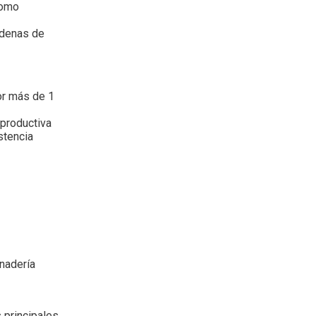
como
adenas de
or más de 1
 productiva
stencia
anadería
 principales