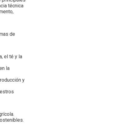
ncia técnica
umento,
amas de
 el té y la
en la
producción y
uestros
rícola.
ostenibles.