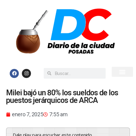
Inicio
Todas las Noticias
Milei bajó un 80% los sueldos de los
puestos jerárquicos de ARCA
enero 7, 2025
7:55 am
Dale play para escuchar este contenido