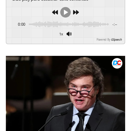
0:00
-:--
1x
Powered By
GSpeech