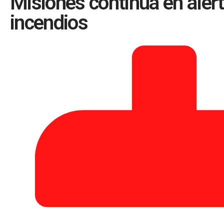
Misiones continúa en alert
incendios