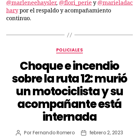
@marleneehaysler
,
@flori_perie
y
@marieladac
hary
por el respaldo y acompañamiento
continuo.
POLICIALES
Choque e incendio
sobre la ruta 12: murió
un motociclista y su
acompañante está
internada
Por
Fernando Romero
febrero 2, 2023