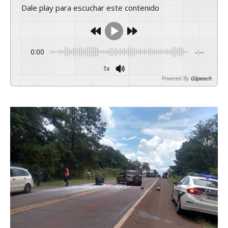
Dale play para escuchar este contenido
0:00
-:--
1x
Powered By
GSpeech