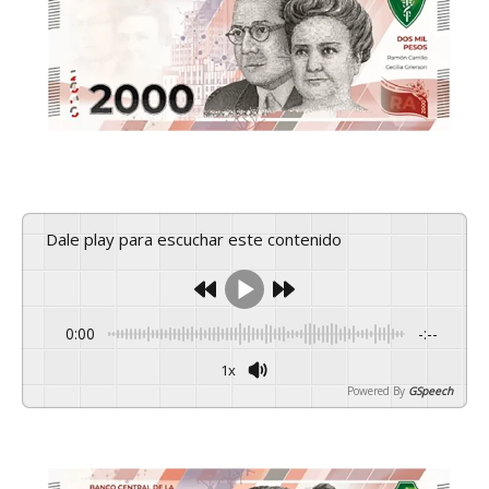
Dale play para escuchar este contenido
0:00
-:--
1x
Powered By
GSpeech