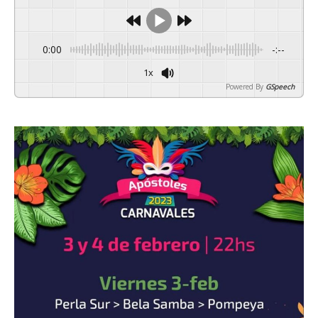
0:00
-:--
1x
Powered By
GSpeech