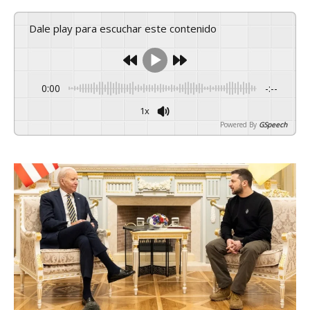
Dale play para escuchar este contenido
0:00
-:--
1x
Powered By
GSpeech