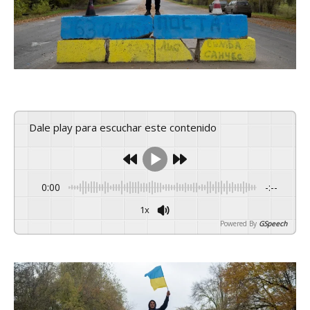
Dale play para escuchar este contenido
0:00
-:--
1x
Powered By
GSpeech