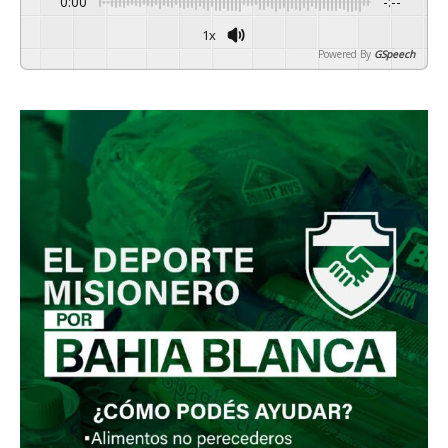
0:00
-:--
1x
Powered By
GSpeech