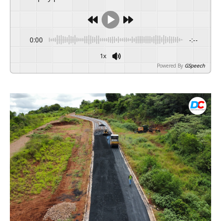
0:00
-:--
1x
Powered By
GSpeech