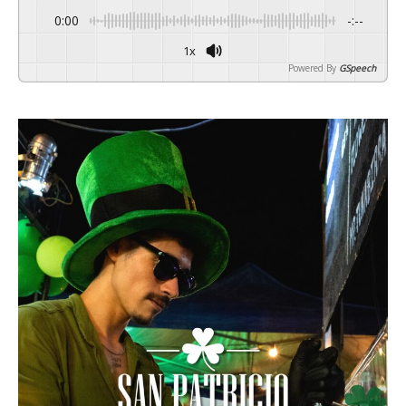
0:00
-:--
1x
Powered By
GSpeech