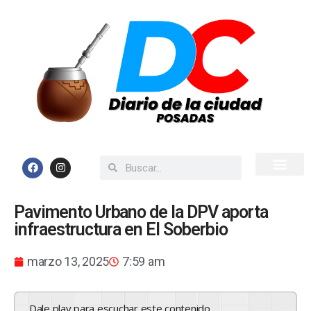
Inicio
Todas las Noticias
Pavimento Urbano de la DPV aporta
infraestructura en El Soberbio
marzo 13, 2025
7:59 am
Dale play para escuchar este contenido