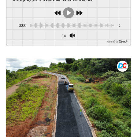
0:00
-:--
1x
Powered By
GSpeech