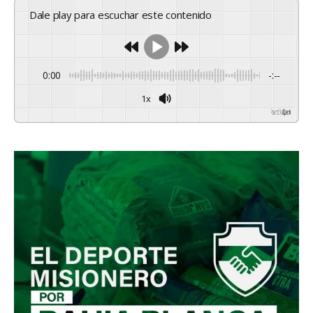
Dale play para escuchar este contenido
0:00
-:--
1x
Powered By
GSpeech