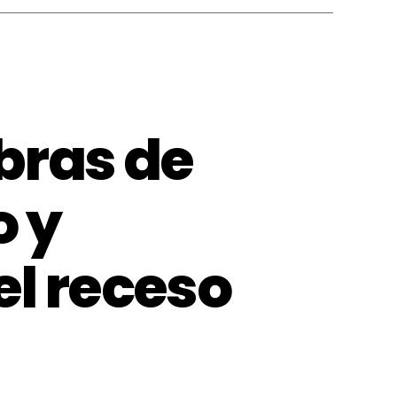
bras de
 y
el receso