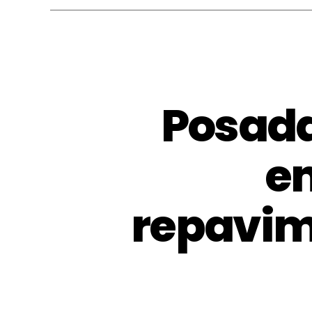
Posada
e
repavime