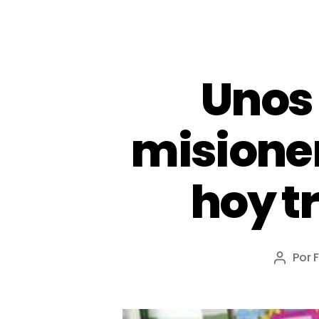
Unos 
misioner
hoy tr
Por