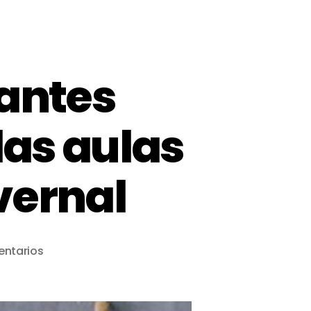
iantes
las aulas
nvernal
entarios