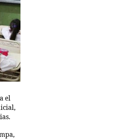
a el
icial,
ias.
ampa,