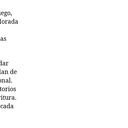
uego,
olorada
las
 dar
lan de
onal.
torios
itura.
 cada