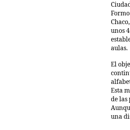
Ciudad
Formos
Chaco,
unos 4
establ
aulas.
El obj
contin
alfabe
Esta m
de las
Aunque
una di