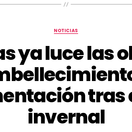
NOTICIAS
s ya luce las o
mbellecimiento
ntación tras 
invernal