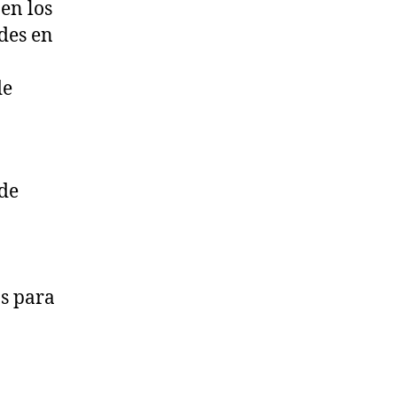
en los
des en
n
de
 de
os para