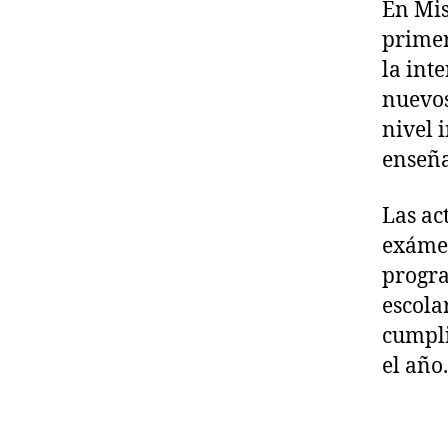
En Mis
primer
la int
nuevos
nivel i
enseña
Las ac
exámen
progra
escola
cumpli
el año.