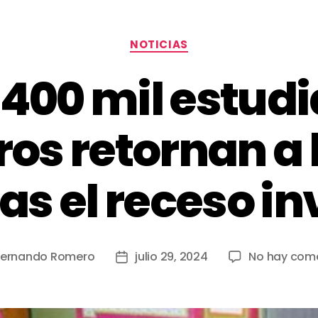
NOTICIAS
400 mil estud
os retornan a 
as el receso i
Fernando Romero
julio 29, 2024
No hay com