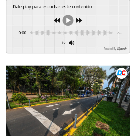
Dale play para escuchar este contenido
0:00
-:--
1x
Powered By
GSpeech