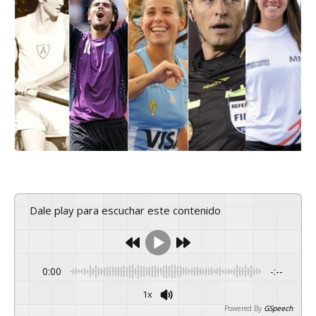
Dale play para escuchar este contenido
0:00
-:--
1x
Powered By
GSpeech