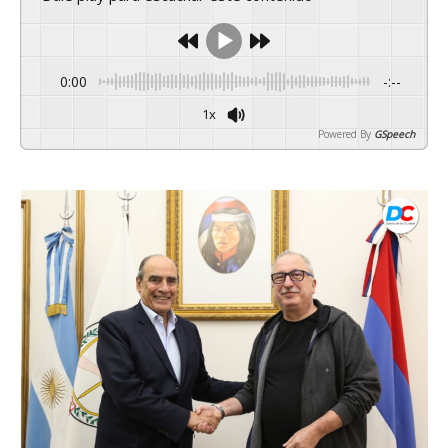
0:00
-:--
1x
Powered By
GSpeech