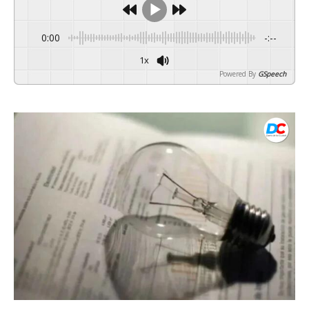
0:00
-:--
1x
Powered By
GSpeech