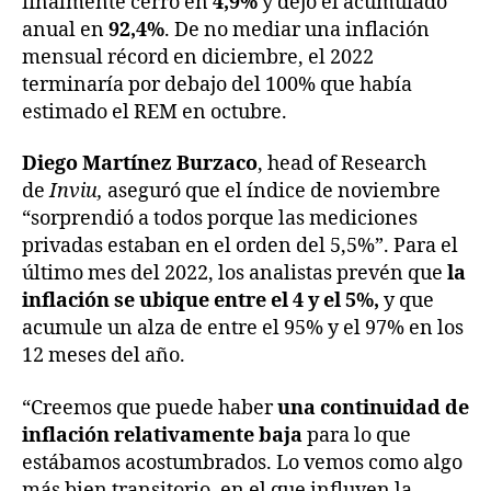
finalmente cerró en
4,9%
y dejó el acumulado
anual en
92,4%
. De no mediar una inflación
mensual récord en diciembre, el 2022
terminaría por debajo del 100% que había
estimado el REM en octubre.
Diego Martínez Burzaco
, head of Research
de
Inviu,
aseguró que el índice de noviembre
“sorprendió a todos porque las mediciones
privadas estaban en el orden del 5,5%”. Para el
último mes del 2022, los analistas prevén que
la
inflación se ubique entre el 4 y el 5%,
y que
acumule un alza de entre el 95% y el 97% en los
12 meses del año.
“Creemos que puede haber
una continuidad de
inflación relativamente baja
para lo que
estábamos acostumbrados. Lo vemos como algo
más bien transitorio, en el que influyen la