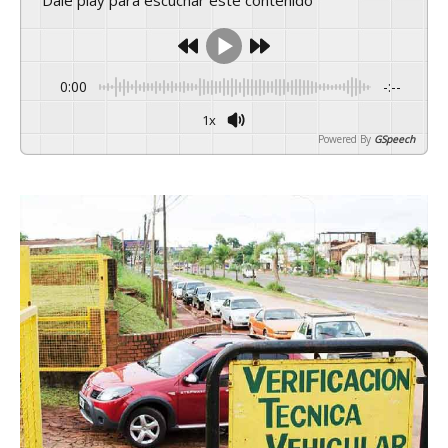
Dale play para escuchar este contenido
0:00
-:--
1x
Powered By
GSpeech