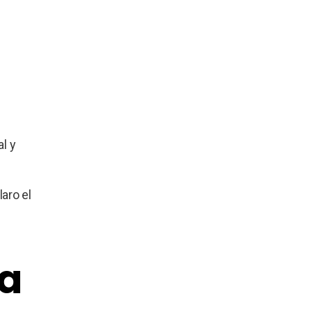
l y
aro el
ta