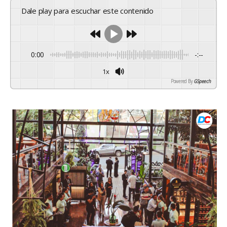
Dale play para escuchar este contenido
0:00
-:--
1x
Powered By
GSpeech