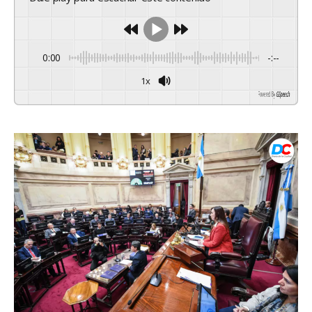
0:00
-:--
1x
Powered By
GSpeech