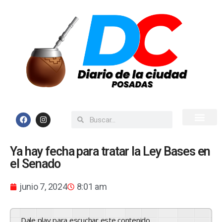
Inicio
Todas las Noticias
Ya hay fecha para tratar la Ley Bases en
el Senado
junio 7, 2024
8:01 am
Dale play para escuchar este contenido