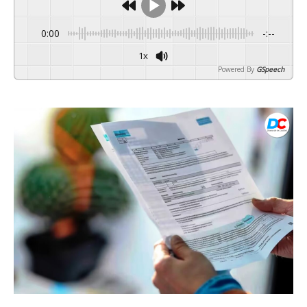
0:00
-:--
1x
Powered By
GSpeech