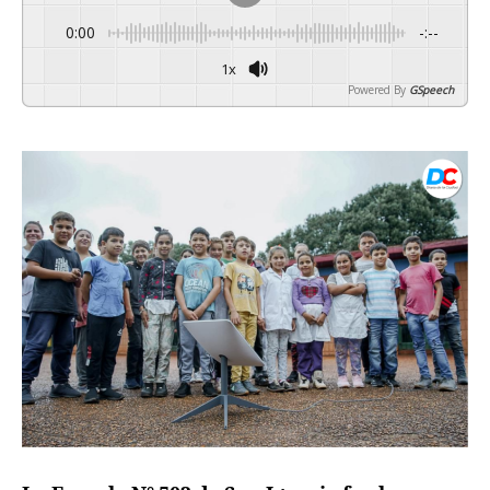
0:00
-:--
1x
Powered By
GSpeech