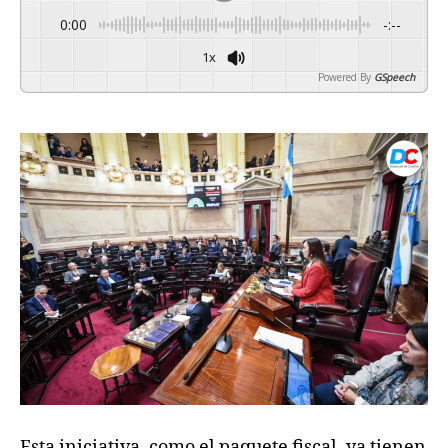
0:00
-:--
1x
Powered By
GSpeech
Esta iniciativa, como el paquete fiscal, ya tienen