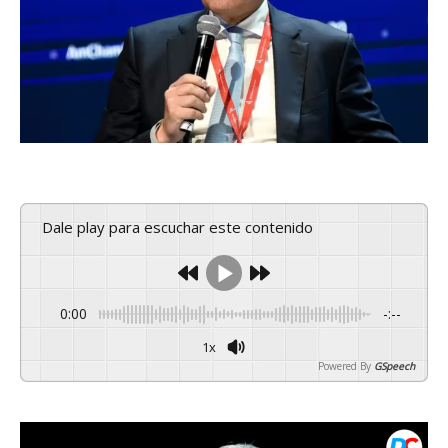
Dale play para escuchar este contenido
0:00
-:--
1x
Powered By
GSpeech