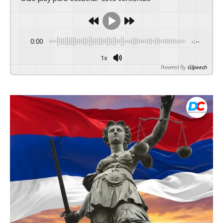
0:00
-:--
1x
Powered By
GSpeech