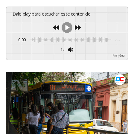
Dale play para escuchar este contenido
0:00
-:--
1x
Powered By
GSpeech