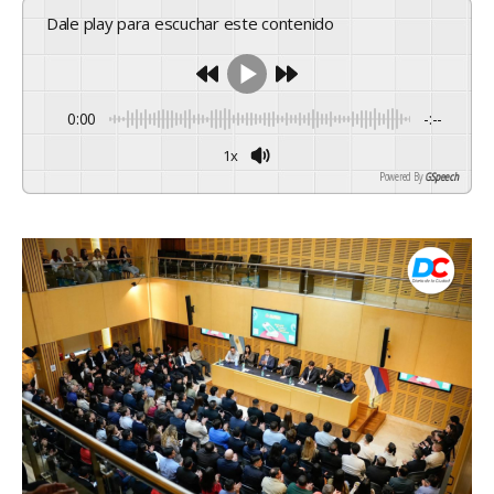
Dale play para escuchar este contenido
0:00
-:--
1x
Powered By
GSpeech