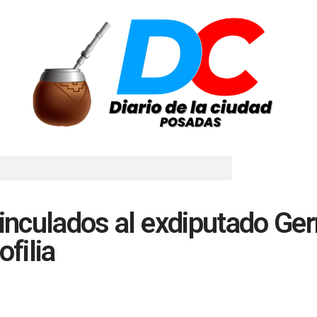
vinculados al exdiputado G
filia