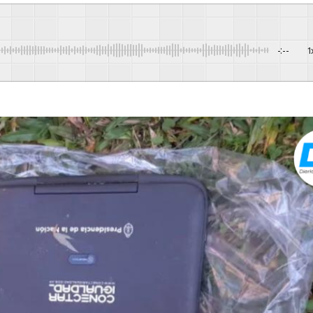
-:--
1
Powere