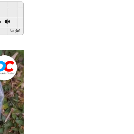
x
d By
GSpeech