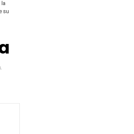
 la
e su
ta
.