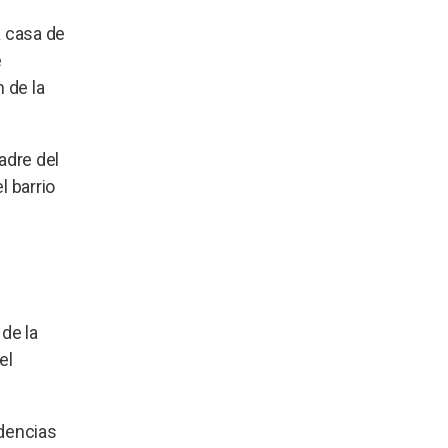
a casa de
e
 de la
adre del
l barrio
de la
el
idencias