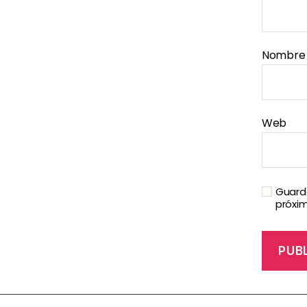
Nombr
Web
Guarda
próxi