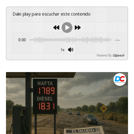
Dale play para escuchar este contenido
0:00
-:--
1x
Powered By
GSpeech