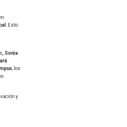
en
cal
. Esto
es
, Sonia
tará
ampus
, los
as.
ovación y