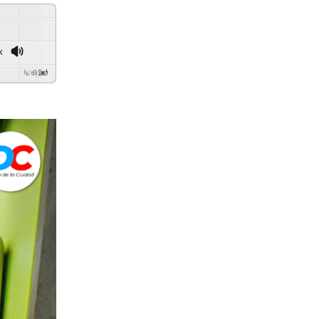
x
d By
GSpeech