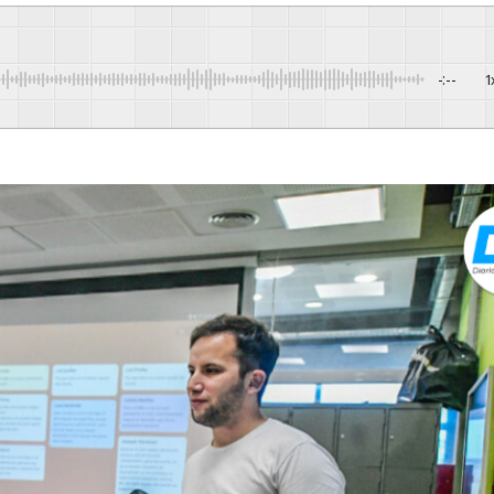
-:--
1
Powere