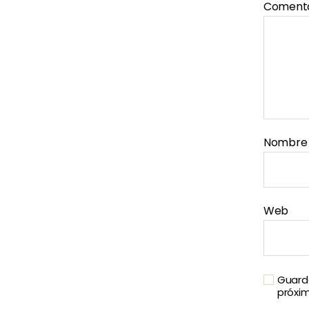
Coment
Nombr
Web
Guarda
próxi