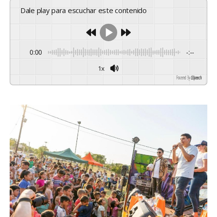
Dale play para escuchar este contenido
0:00
-:--
1x
Powered By
GSpeech