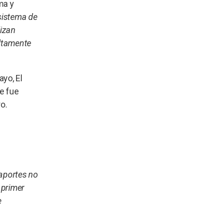
ma y
sistema de
lizan
altamente
yo, El
se fue
o.
 aportes no
l primer
e