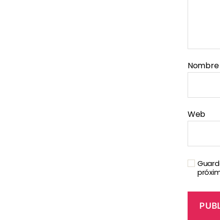
Nombr
Web
Guarda
próxi