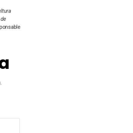
ultura
 de
sponsable
ta
.