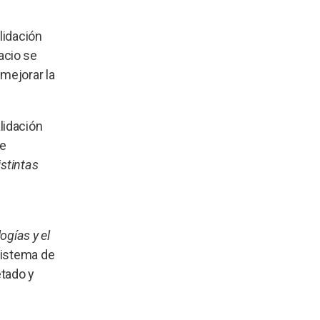
lidación
acio se
mejorar la
lidación
de
istintas
ogías y el
 sistema de
tado y