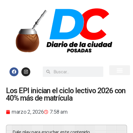
Inicio
Todas las Noticias
Los EPI inician el ciclo lectivo 2026 con
40% más de matrícula
marzo 2, 2026
7:58 am
Dale play para escuchar este contenido