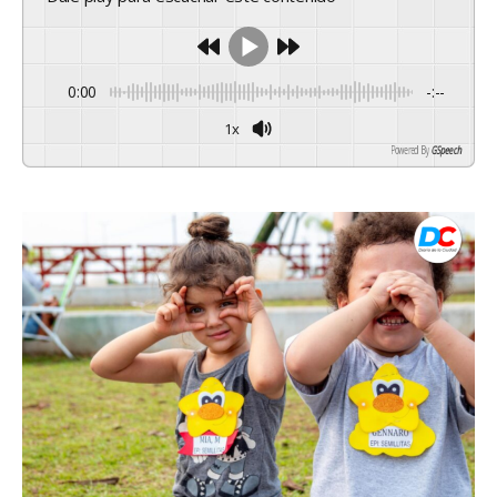
0:00
-:--
1x
Powered By
GSpeech