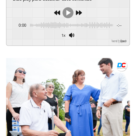
0:00
-:--
1x
Powered By
GSpeech