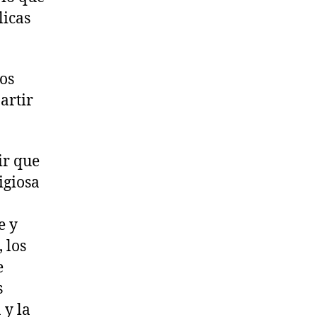
licas
os
artir
ir que
igiosa
e y
 los
e
s
 y la