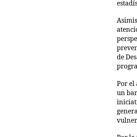
estadí
Asimis
atenci
perspe
preven
de Des
progra
Por el
un bar
inicia
genera
vulner