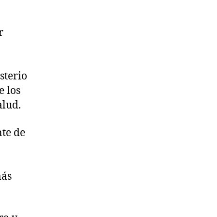
r
sterio
e los
alud.
nte de
más