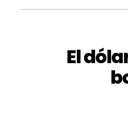
El dóla
bo