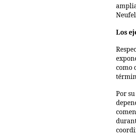
amplia
Neufel
Los ej
Respec
expond
como c
términ
Por su
depend
coment
durant
coordi