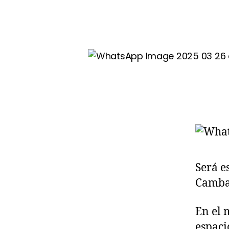
Será e
Camba
En el 
espaci