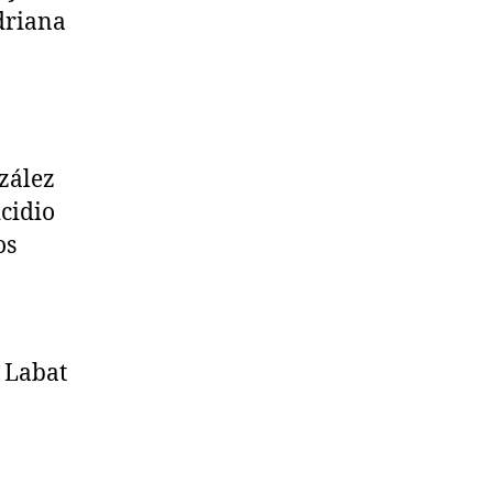
driana
zález
cidio
os
a Labat