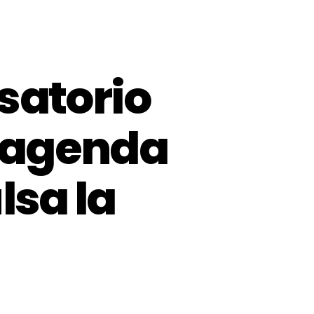
satorio
a agenda
lsa la