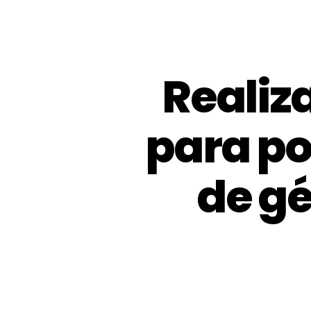
Realiz
para po
de gé