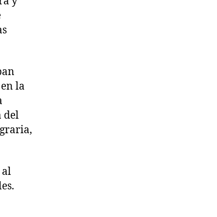
ra y
e
as
pan
 en la
a
 del
graria,
 al
es.