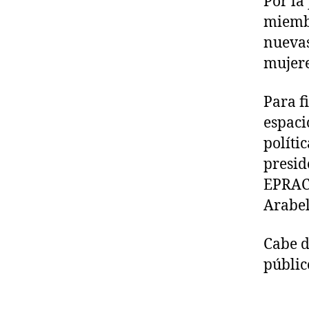
Por la
miembr
nuevas
mujere
Para f
espaci
políti
presid
EPRAC,
Arabel
Cabe d
públic