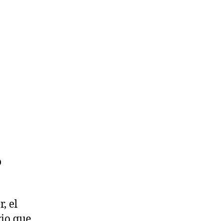
o
, el
rio que