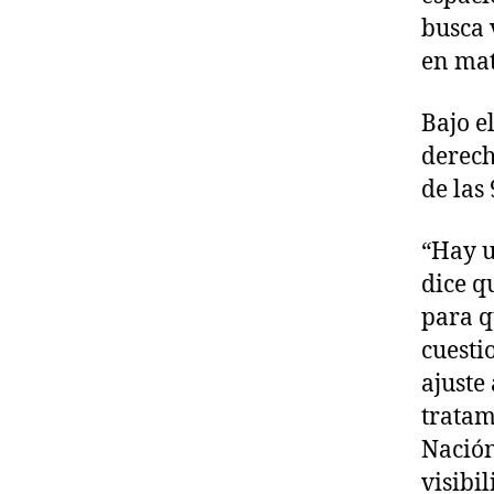
busca 
en mat
Bajo e
derech
de las
“Hay u
dice q
para q
cuesti
ajuste 
tratam
Nación
visibi