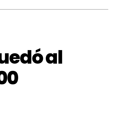
quedó al
300