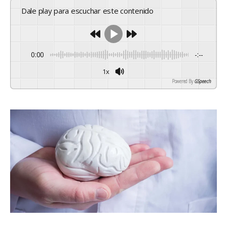
Dale play para escuchar este contenido
0:00
-:--
1x
Powered By
GSpeech