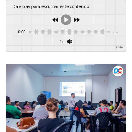
Dale play para escuchar este contenido
0:00
-:--
1x
Powered By
GSpeech