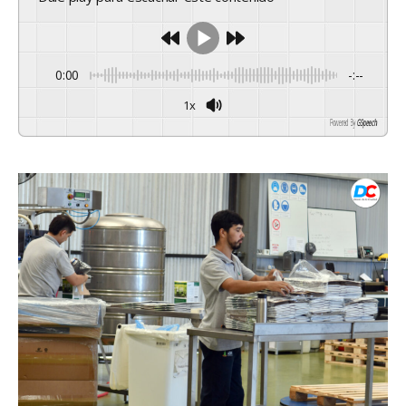
0:00
-:--
1x
Powered By
GSpeech