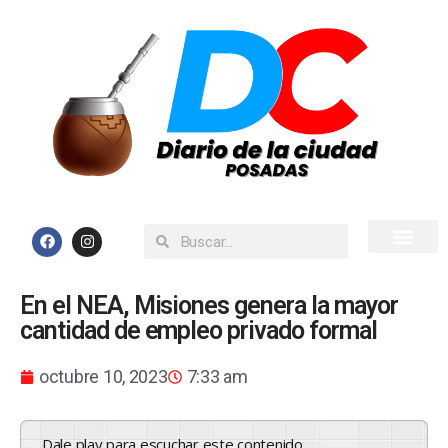
Inicio
Todas las Noticias
En el NEA, Misiones genera la mayor
cantidad de empleo privado formal
octubre 10, 2023
7:33 am
Dale play para escuchar este contenido