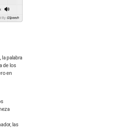
x
d By
GSpeech
 la palabra
a de los
ero en
os
rmeza
ador, las