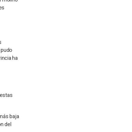
es
s
e pudo
vincia ha
 estas
 más baja
ón del