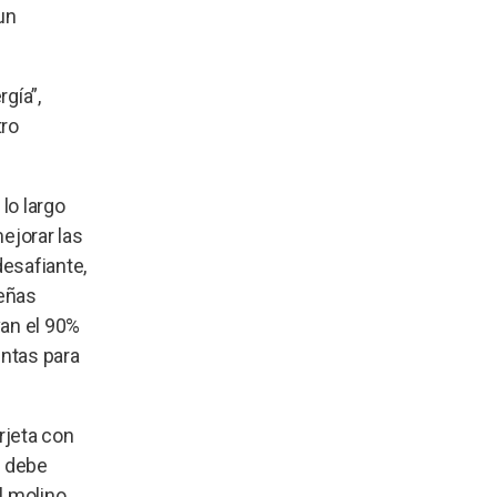
un
gía”,
tro
 lo largo
ejorar las
esafiante,
ueñas
van el 90%
entas para
arjeta con
e debe
l molino