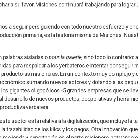
ar a su favor, Misiones continuará trabajando para lograr 
amos a seguir persiguiendo con todo nuestro esfuerzo y ener
oducción primaria, es la historia misma de Misiones. Nues
 palabras aisladas o
pour la galerie
, sino todo lo contrario: a
idas para respaldar a los yerbateros e intentar conseguir m
as productoras misioneras. En un contexto muy complejo y d
croeconómico sumando nuevos actores y dotando a las peq
 los gigantes oligopólicos -5 grandes empresas que se lle
 al desarrollo de nuevos productos, cooperativas y herrami
 productiva yerbatera.
ste sector es la relativa a la digitalización, que incluye la t
la trazabilidad de los kilos y los pagos. Otra innovación qu
de molienda y exportación en el norte misionero, activando e