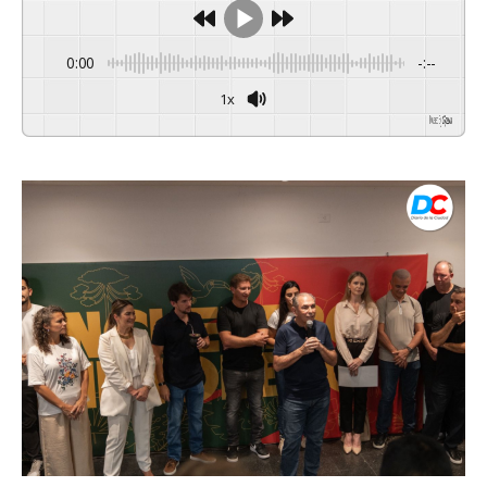
0:00
-:--
1x
Powered By
GSpeech