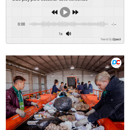
0:00
-:--
1x
Powered By
GSpeech