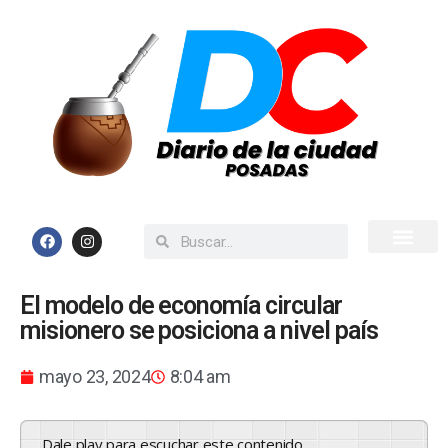
Inicio
Todas las Noticias
El modelo de economía circular
misionero se posiciona a nivel país
mayo 23, 2024
8:04 am
Dale play para escuchar este contenido