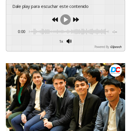
Dale play para escuchar este contenido
0:00
-:--
1x
Powered By
GSpeech