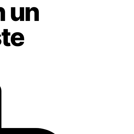
n un
ste