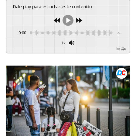
Dale play para escuchar este contenido
0:00
-:--
1x
Powered By
GSpeech