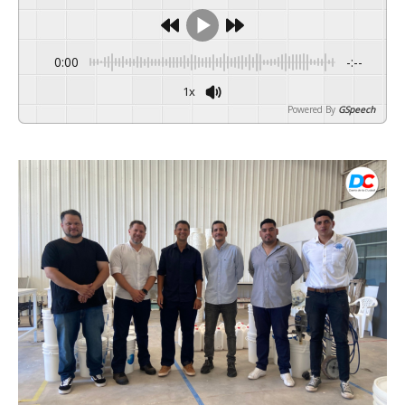
0:00
-:--
1x
Powered By
GSpeech