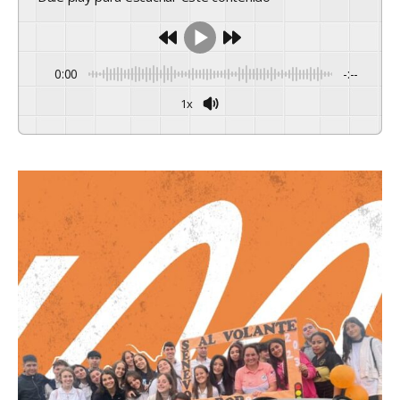
0:00
-:--
1x
Powered By
GSpeech