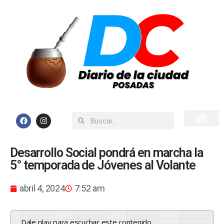
Inicio
Todas las Noticias
Desarrollo Social pondrá en marcha la
5° temporada de Jóvenes al Volante
abril 4, 2024
7:52 am
Dale play para escuchar este contenido