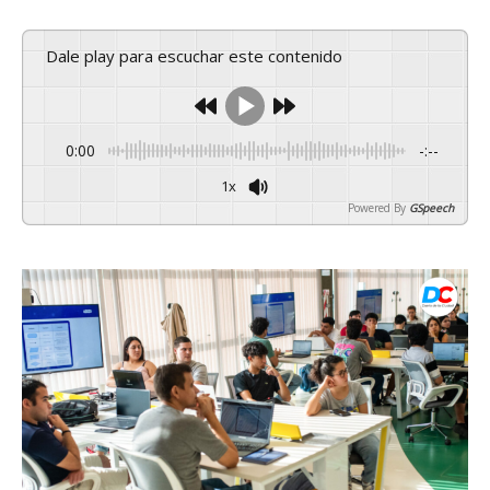
Dale play para escuchar este contenido
0:00
-:--
1x
Powered By
GSpeech