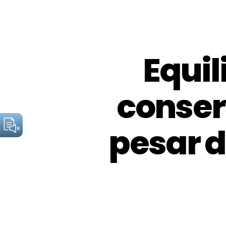
Equil
conser
pesar d