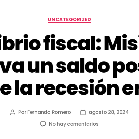
UNCATEGORIZED
ibrio fiscal: Mi
va un saldo pos
e la recesión en
Por
Fernando Romero
agosto 28, 2024
No hay comentarios