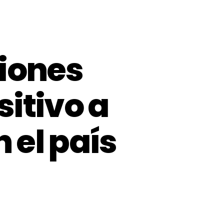
siones
itivo a
 el país