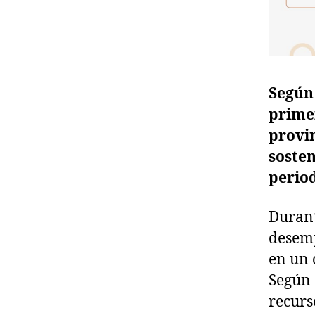
Según 
primer
provi
sosten
period
Durant
desemp
en un 
Según 
recurs