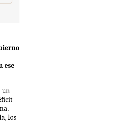
obierno
n ese
ó un
ficit
ina.
a, los