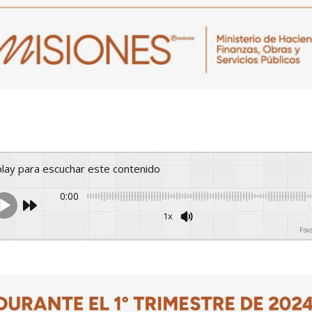
 play para escuchar este contenido
0:00
1x
Powered B