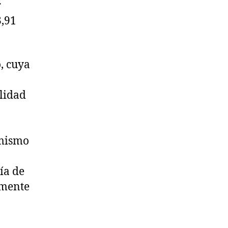
r
3,91
, cuya
alidad
 mismo
ía de
amente