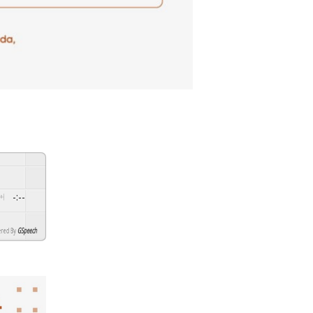
-:--
y
GSpeech