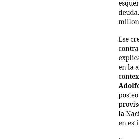
esquem
deuda.
millon
Ese cr
contra
explic
en la 
contex
Adolf
posteo
provis
la Nac
en est