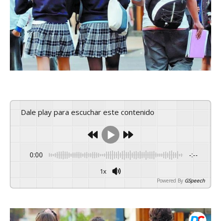
Dale play para escuchar este contenido
0:00
-:--
1x
Powered By
GSpeech