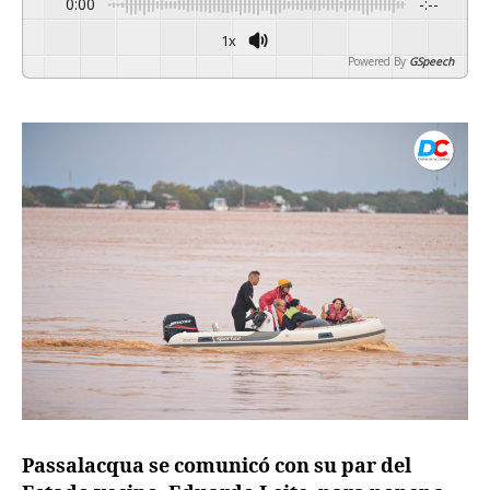
0:00
-:--
1x
Powered By
GSpeech
Passalacqua se comunicó con su par del