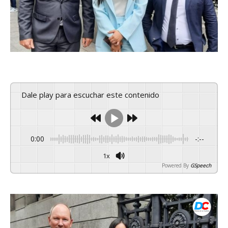
Dale play para escuchar este contenido
0:00
-:--
1x
Powered By
GSpeech