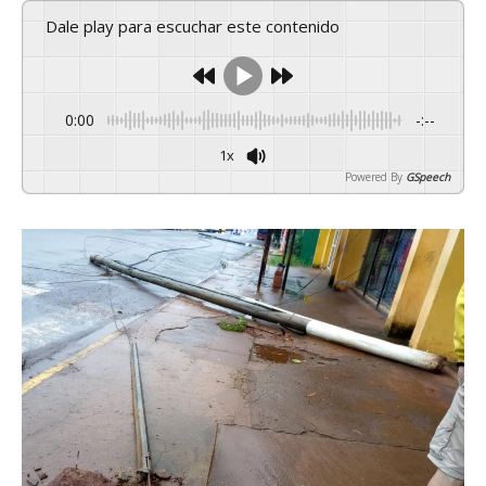
Dale play para escuchar este contenido
0:00
-:--
1x
Powered By
GSpeech