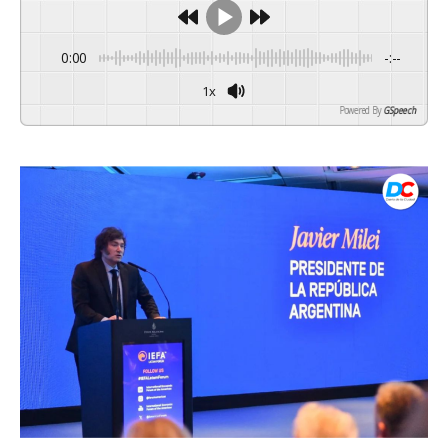
0:00
-:--
1x
Powered By
GSpeech