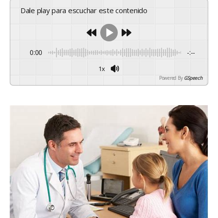
Dale play para escuchar este contenido
0:00
-:--
1x
Powered By
GSpeech