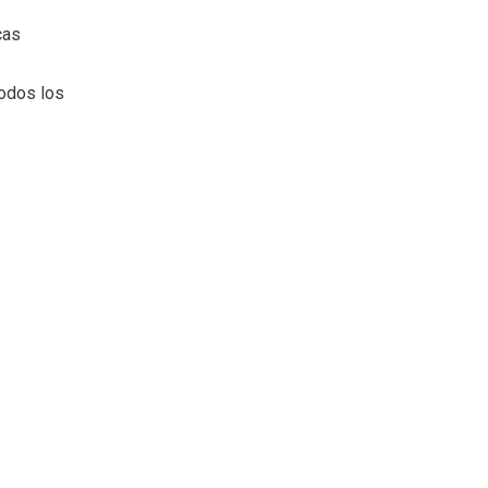
cas
todos los