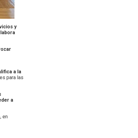
vicios y
elabora
Oscar
ifica a la
les para las
s
eder a
)
, en