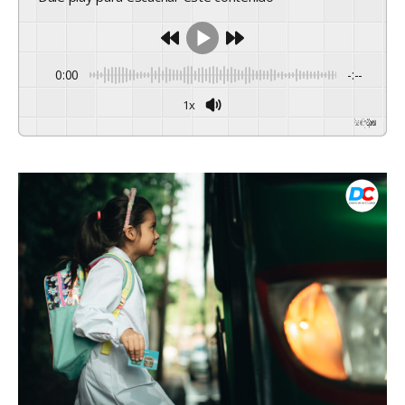
0:00
-:--
1x
Powered By
GSpeech